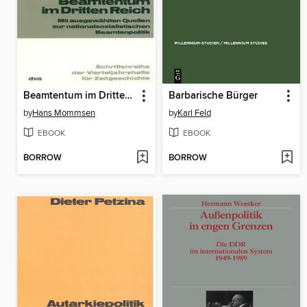
Beamtentum im Dritten Reich
Barbarische Bürger
by
Hans Mommsen
by
Karl Feld
EBOOK
EBOOK
BORROW
BORROW