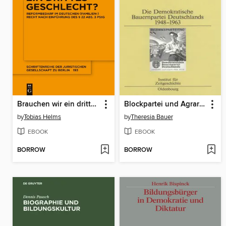
Brauchen wir ein drittes Geschlecht?
Blockpartei und Agrarrevolution von oben
by
Tobias Helms
by
Theresia Bauer
EBOOK
EBOOK
BORROW
BORROW