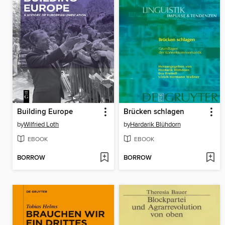
Building Europe
Brücken schlagen
by
Wilfried Loth
by
Hardarik Blühdorn
EBOOK
EBOOK
BORROW
BORROW