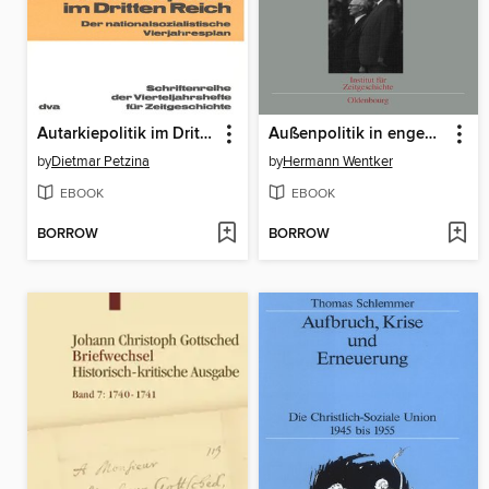
Autarkiepolitik im Dritten Reich
Außenpolitik in engen Grenzen
by
Dietmar Petzina
by
Hermann Wentker
EBOOK
EBOOK
BORROW
BORROW