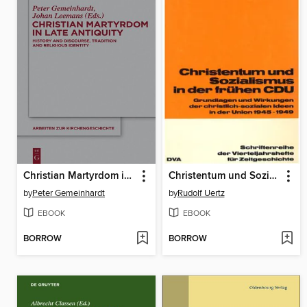
Christian Martyrdom in Late Antiquity (300-450 AD)
Christentum und Sozialismus in der frühen CDU
by
Peter Gemeinhardt
by
Rudolf Uertz
EBOOK
EBOOK
BORROW
BORROW