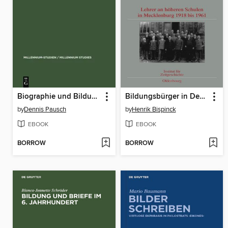
Biographie und Bildungskultur
Bildungsbürger in Demokratie und Diktatur
by
Dennis Pausch
by
Henrik Bispinck
EBOOK
EBOOK
BORROW
BORROW