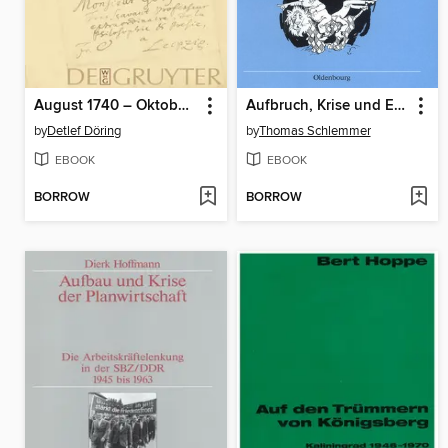
August 1740 – Oktober 1741
Aufbruch, Krise und Erneuerung
by
Detlef Döring
by
Thomas Schlemmer
EBOOK
EBOOK
BORROW
BORROW