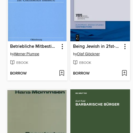
Betriebliche Mitbestimmung in der Weimarer Republik
Being Jewish in 21st-Century Germany
by
Werner Plumpe
by
Olaf Glöckner
EBOOK
EBOOK
BORROW
BORROW