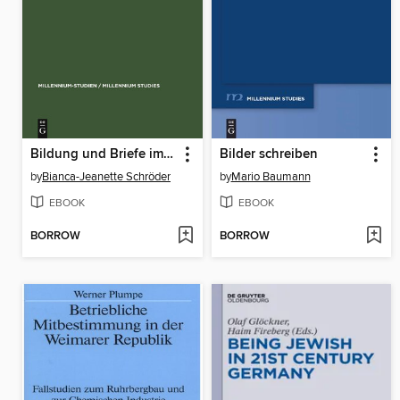
Bildung und Briefe im 6. Jahrhundert
Bilder schreiben
by
Bianca-Jeanette Schröder
by
Mario Baumann
EBOOK
EBOOK
BORROW
BORROW