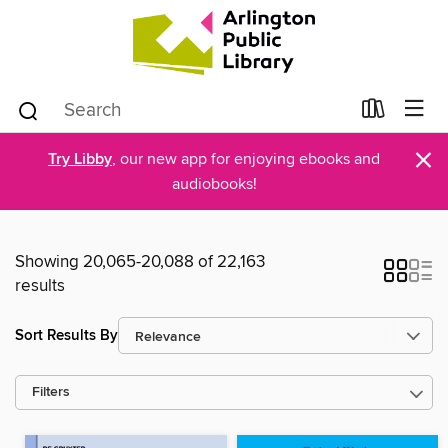
×
Try Libby
, our new app for enjoying ebooks and
audiobooks!
Showing 20,065-20,088 of 22,163
results
Sort Results By
Filters