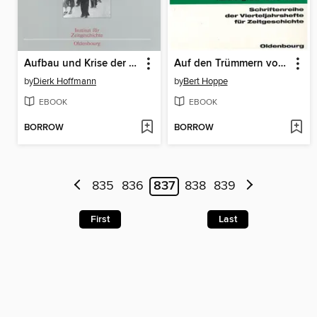
Aufbau und Krise der Planwirtschaft
Auf den Trümmern von Königsberg
by
Dierk Hoffmann
by
Bert Hoppe
EBOOK
EBOOK
BORROW
BORROW
835
836
837
838
839
First
Last